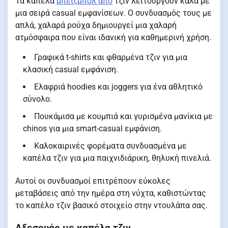
Τα καπέλα
μπέιζμπολ από
τζιν λειτουργούν καλά με
μια σειρά casual εμφανίσεων. Ο συνδυασμός τους με
απλά, χαλαρά ρούχα δημιουργεί μια χαλαρή
ατμόσφαιρα που είναι ιδανική για καθημερινή χρήση.
Γραφικά t-shirts και φθαρμένα τζιν για μια
κλασική casual εμφάνιση.
Ελαφριά hoodies και joggers για ένα αθλητικό
σύνολο.
Πουκάμισα με κουμπιά και γυρισμένα μανίκια με
chinos για μια smart-casual εμφάνιση.
Καλοκαιρινές φορέματα συνδυασμένα με
καπέλα τζιν για μια παιχνιδιάρικη, θηλυκή πινελιά.
Αυτοί οι συνδυασμοί επιτρέπουν εύκολες
μεταβάσεις από την ημέρα στη νύχτα, καθιστώντας
το καπέλο τζιν βασικό στοιχείο στην ντουλάπα σας.