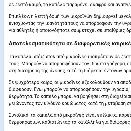
σε ζεστό καιρό, το καπέλο παραμένει ελαφρύ και αναπνε
Επιπλέον, η λεπτή δομή των μικροϊνών δημιουργεί μεγα
ενισχύοντας την ικανότητά τους να απορροφούν την υγρα
για αθλητές ή οποιονδήποτε συμμετέχει σε υπαίθριες δ
Αποτελεσματικότητα σε διαφορετικές καιρικ
Τα καπέλα μπέιζμπολ από μικροΐνες διαπρέπουν σε ζεσ
τους. Μπορούν να απορροφήσουν τον ιδρώτα γρήγορα, α
στη διατήρηση της άνεσης κατά τη διάρκεια έντονων δρ
Σε ψυχρότερο καιρό, οι μικροΐνες εξακολουθούν να αποδ
διαφέρουν. Ενώ μπορούν να απορροφήσουν την υγρασία, ε
θερμότητα. Το καπέλο μπορεί να βοηθήσει στη διαχείρισ
μειώνοντας τον κίνδυνο κρυώματος κατά τη μετάβαση σ
Συνολικά, τα καπέλα από μικροΐνες είναι ευέλικτα, παρέ
θερμοκρασιών, καθιστώντας τα κατάλληλα για διάφορες 