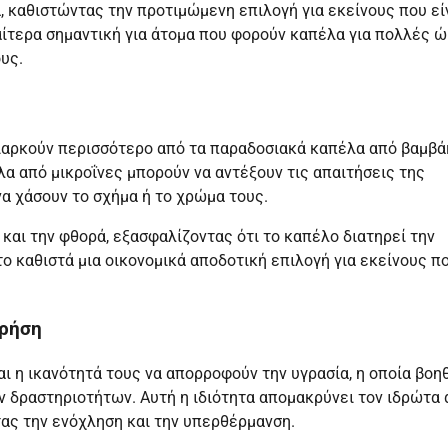
α, καθιστώντας την προτιμώμενη επιλογή για εκείνους που εί
ιαίτερα σημαντική για άτομα που φορούν καπέλα για πολλές ώ
υς.
 διαρκούν περισσότερο από τα παραδοσιακά καπέλα από βαμβά
λα από μικροΐνες μπορούν να αντέξουν τις απαιτήσεις της
α χάσουν το σχήμα ή το χρώμα τους.
 και την φθορά, εξασφαλίζοντας ότι το καπέλο διατηρεί την
το καθιστά μια οικονομικά αποδοτική επιλογή για εκείνους π
χρήση
ι η ικανότητά τους να απορροφούν την υγρασία, η οποία βοη
ν δραστηριοτήτων. Αυτή η ιδιότητα απομακρύνει τον ιδρώτα
τας την ενόχληση και την υπερθέρμανση.