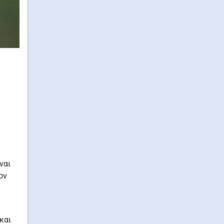
ναι
ον
και