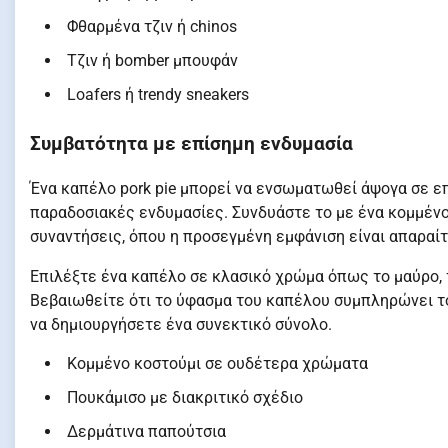
Φθαρμένα τζιν ή chinos
Τζιν ή bomber μπουφάν
Loafers ή trendy sneakers
Συμβατότητα με επίσημη ενδυμασία
Ένα καπέλο pork pie μπορεί να ενσωματωθεί άψογα σε επ
παραδοσιακές ενδυμασίες. Συνδυάστε το με ένα κομμέν
συναντήσεις, όπου η προσεγμένη εμφάνιση είναι απαραίτ
Επιλέξτε ένα καπέλο σε κλασικό χρώμα όπως το μαύρο, τ
Βεβαιωθείτε ότι το ύφασμα του καπέλου συμπληρώνει το υ
να δημιουργήσετε ένα συνεκτικό σύνολο.
Κομμένο κοστούμι σε ουδέτερα χρώματα
Πουκάμισο με διακριτικό σχέδιο
Δερμάτινα παπούτσια